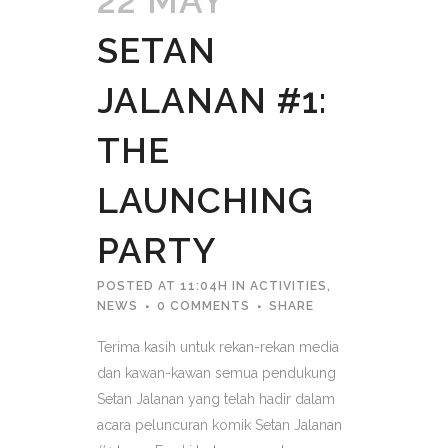
22 MAY
SETAN
JALANAN #1:
THE
LAUNCHING
PARTY
POSTED AT 11:04H
IN
ACTIVITIES
,
NEWS
0 COMMENTS
SHARE
Terima kasih untuk rekan-rekan media
dan kawan-kawan semua pendukung
Setan Jalanan yang telah hadir dalam
acara peluncuran komik Setan Jalanan