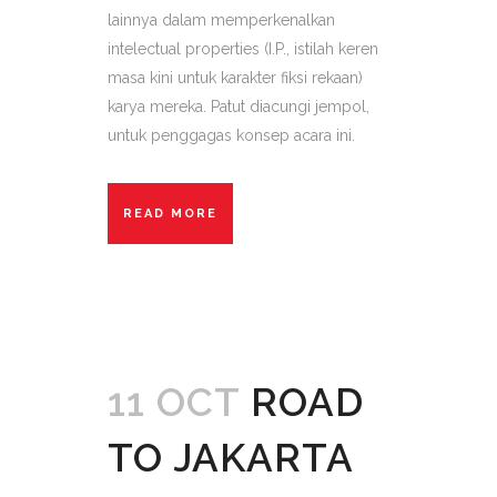
lainnya dalam memperkenalkan
intelectual properties (I.P., istilah keren
masa kini untuk karakter fiksi rekaan)
karya mereka. Patut diacungi jempol,
untuk penggagas konsep acara ini.
READ MORE
11 OCT
ROAD
TO JAKARTA