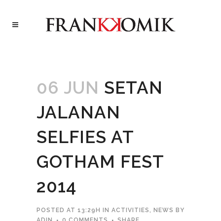
06 JUN
SETAN
JALANAN
SELFIES AT
GOTHAM FEST
2014
POSTED AT 13:29H
IN
ACTIVITIES
,
NEWS
BY
ADIN
0 COMMENTS
SHARE