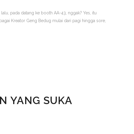
lalu, pada datang ke booth AA-43, nggak? Yes, itu
bagai Kreator Geng Bedug mulai dari pagi hingga sore,
AN YANG SUKA