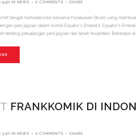
0:59H
IN
NEWS
0 COMMENTS
SHARE
KKomiK tengah berkolaborasi bersama Punakawan Studio yang membua
dengan para jagoan dalam komik Equator's Emerald. Equator's Emerald
h tentang petualangan para jagoan dari tanah Nusantara. Beberapa di.
ORE
CT
FRANKKOMIK DI INDON
0:34H
IN
NEWS
0 COMMENTS
SHARE