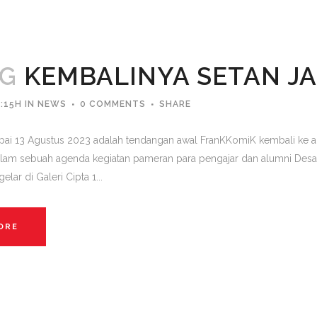
UG
KEMBALINYA SETAN J
:15H
IN
NEWS
0 COMMENTS
SHARE
ai 13 Agustus 2023 adalah tendangan awal FranKKomiK kembali ke a
am sebuah agenda kegiatan pameran para pengajar dan alumni Desain 
elar di Galeri Cipta 1...
ORE