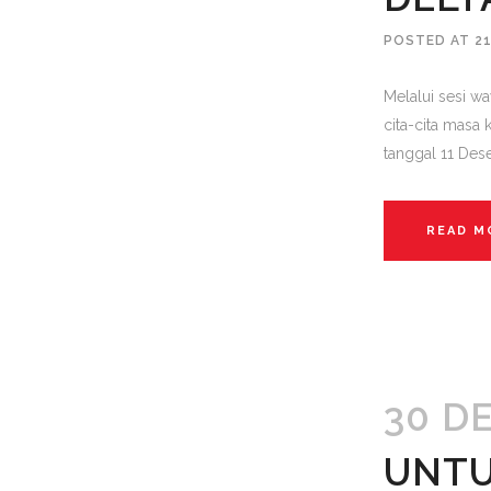
POSTED AT 21
Melalui sesi wa
cita-cita masa
tanggal 11 Des
READ M
30 D
UNTU