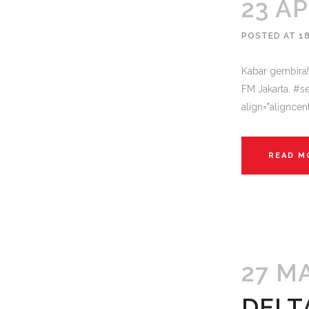
23 A
POSTED AT 18
Kabar gembira!
FM Jakarta. #s
align="aligncen
READ M
27 M
DELT