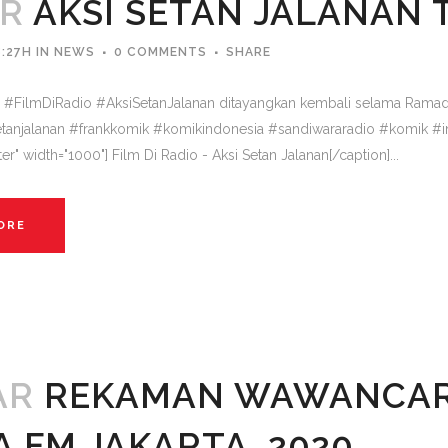
PR
AKSI SETAN JALANAN 
:27H
IN
NEWS
0 COMMENTS
SHARE
 #FilmDiRadio #AksiSetanJalanan ditayangkan kembali selama Ramada
etanjalanan #frankkomik #komikindonesia #sandiwararadio #komik #in
ter" width="1000"] Film Di Radio - Aksi Setan Jalanan[/caption]...
ORE
AR
REKAMAN WAWANCAR
A FM JAKARTA, 2020