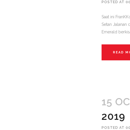
POSTED AT 0
Saat ini Fran
Setan Jalanan 
Emerald berkisa
READ M
15 O
2019
POSTED AT 0