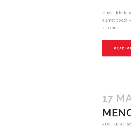
Guys, di Indon
alamat booth k
lalu mulai...
READ M
17 M
MENG
POSTED AT 0