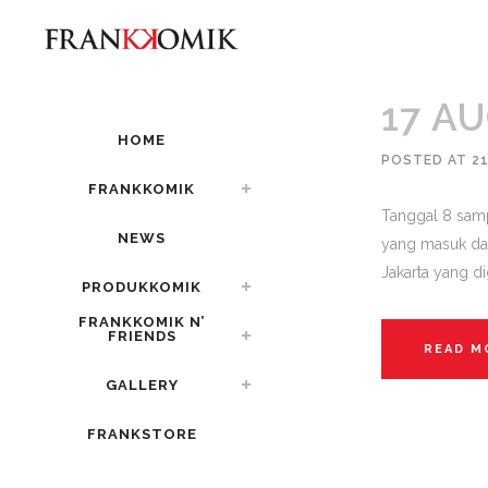
17 A
HOME
POSTED AT 21
FRANKKOMIK
Tanggal 8 samp
NEWS
yang masuk dal
Jakarta yang dig
PRODUKKOMIK
FRANKKOMIK N’
FRIENDS
READ M
GALLERY
FRANKSTORE