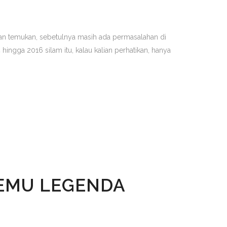
akan temukan, sebetulnya masih ada permasalahan di
 hingga 2016 silam itu, kalau kalian perhatikan, hanya
EMU LEGENDA