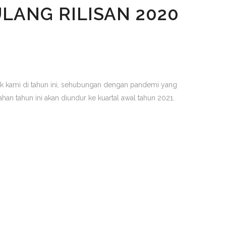
LANG RILISAN 2020
k kami di tahun ini, sehubungan dengan pandemi yang
ahan tahun ini akan diundur ke kuartal awal tahun 2021.