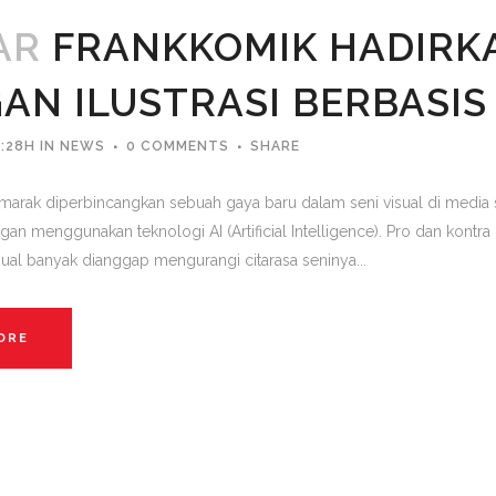
AR
FRANKKOMIK HADIRK
AN ILUSTRASI BERBASIS
:28H
IN
NEWS
0 COMMENTS
SHARE
marak diperbincangkan sebuah gaya baru dalam seni visual di media sos
gan menggunakan teknologi AI (Artificial Intelligence). Pro dan kont
sual banyak dianggap mengurangi citarasa seninya...
ORE