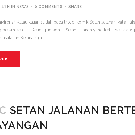
6:18H
IN
NEWS
0 COMMENTS
SHARE
ikfrens? Kalau kalian sudah baca trilogi komik Setan Jalanan, kalian 
 belum selesai. Ketiga jilid komik Setan Jalanan yang terbit sejak 2014
masalahan Kelana saja....
ORE
EC
SETAN JALANAN BERT
AYANGAN