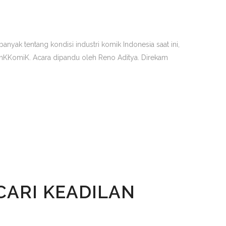
anyak tentang kondisi industri komik Indonesia saat ini,
FranKKomiK. Acara dipandu oleh Reno Aditya. Direkam
CARI KEADILAN