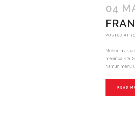
04 M
FRAN
POSTED AT 21
Mohon maklum, 
melanda kita. S
Namun menurut F
READ M