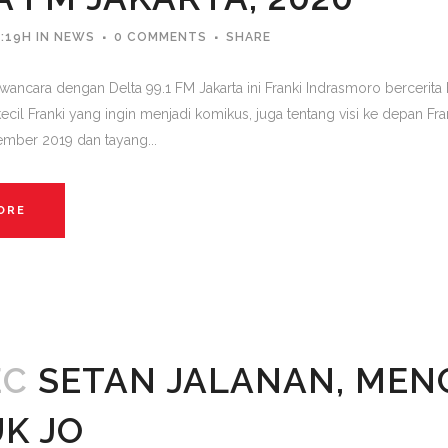
:19H
IN
NEWS
0 COMMENTS
SHARE
wancara dengan Delta 99.1 FM Jakarta ini Franki Indrasmoro bercerita b
 kecil Franki yang ingin menjadi komikus, juga tentang visi ke depan 
ember 2019 dan tayang...
ORE
EC
SETAN JALANAN, MEN
K JO