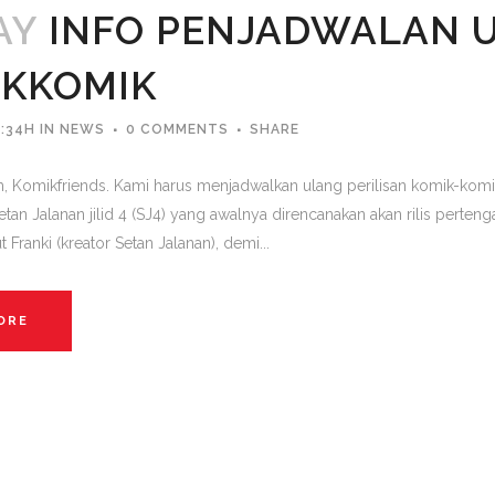
AY
INFO PENJADWALAN U
KKOMIK
:34H
IN
NEWS
0 COMMENTS
SHARE
Komikfriends. Kami harus menjadwalkan ulang perilisan komik-komi
etan Jalanan jilid 4 (SJ4) yang awalnya direncanakan akan rilis perteng
ranki (kreator Setan Jalanan), demi...
ORE