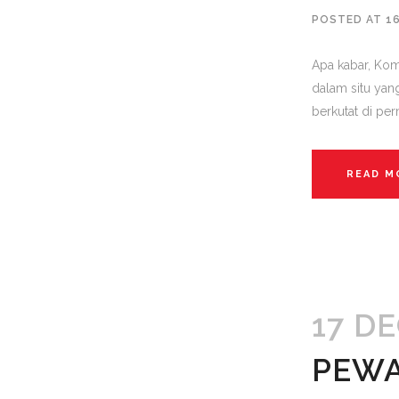
POSTED AT 1
Apa kabar, Kom
dalam situ yang
berkutat di per
READ M
17 D
PEW