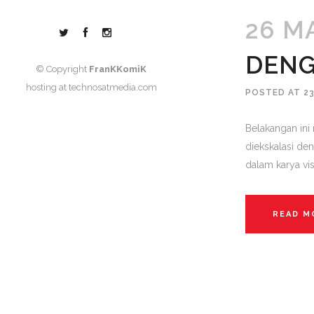
26 M
DENG
© Copyright
FranKKomiK
hosting at
technosatmedia.com
POSTED AT 23
Belakangan ini 
diekskalasi den
dalam karya vi
READ M