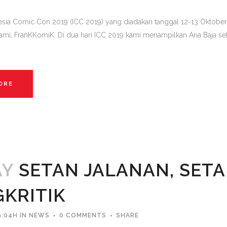
esia Comic Con 2019 (ICC 2019) yang diadakan tanggal 12-13 Oktober 
ami, FranKKomiK. Di dua hari ICC 2019 kami menampilkan Aria Baja se
ORE
AY
SETAN JALANAN, SET
KRITIK
9:04H
IN
NEWS
0 COMMENTS
SHARE