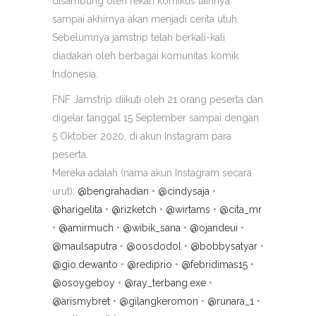
disambung oleh rekan komikus lainnya
sampai akhirnya akan menjadi cerita utuh.
Sebelumnya jamstrip telah berkali-kali
diadakan oleh berbagai komunitas komik
Indonesia.
FNF Jamstrip diikuti oleh 21 orang peserta dan
digelar tanggal 15 September sampai dengan
5 Oktober 2020, di akun Instagram para
peserta.
Mereka adalah (nama akun Instagram secara
urut):
@bengrahadian
•
@cindysaja
•
@harigelita
•
@rizketch
•
@wirtams
•
@cita_mr
•
@amirmuch
•
@wibik_sana
•
@ojandeui
•
@maulsaputra
•
@oosdodol
•
@bobbysatyar
•
@gio.dewanto
•
@rediprio
•
@febridimas15
•
@osoygeboy
•
@ray_terbang.exe
•
@arismybret
•
@gilangkeromon
•
@runara_1
•