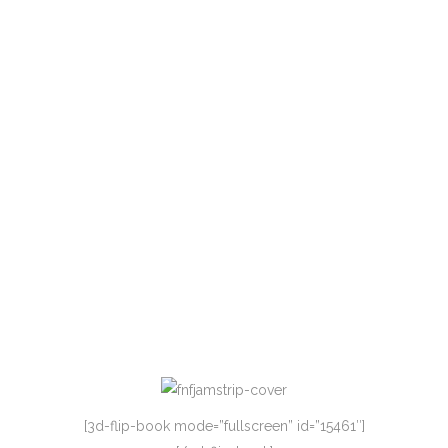
[3d-flip-book mode=”fullscreen” id=”15461″]