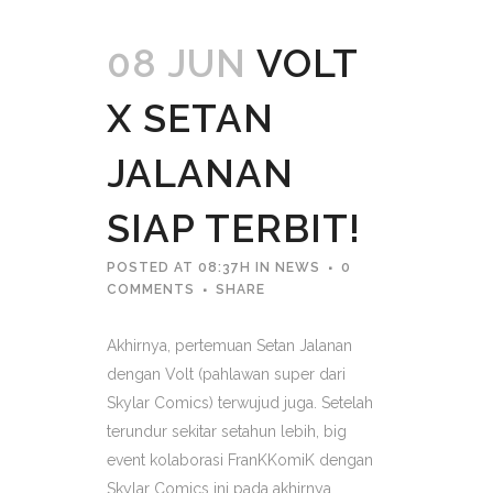
08 JUN
VOLT
X SETAN
JALANAN
SIAP TERBIT!
POSTED AT 08:37H
IN
NEWS
0
COMMENTS
SHARE
Akhirnya, pertemuan Setan Jalanan
dengan Volt (pahlawan super dari
Skylar Comics) terwujud juga. Setelah
terundur sekitar setahun lebih, big
event kolaborasi FranKKomiK dengan
Skylar Comics ini pada akhirnya