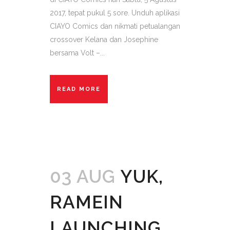
2017, tepat pukul 5 sore. Unduh aplikasi
CIAYO Comics dan nikmati petualangan
crossover Kelana dan Josephine
bersama Volt –...
READ MORE
03 AUG
YUK,
RAMEIN
LAUNCHING