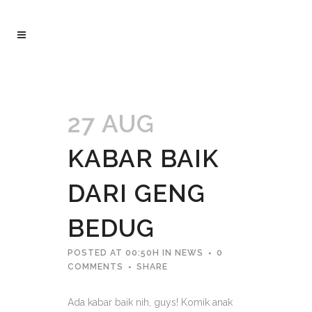
27 AUG
KABAR BAIK
DARI GENG
BEDUG
POSTED AT 00:50H
IN
NEWS
0
COMMENTS
SHARE
Ada kabar baik nih, guys! Komik anak