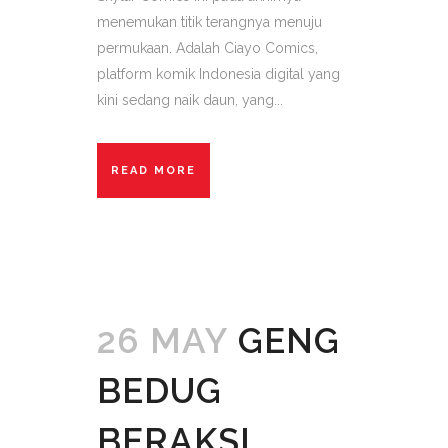
menemukan titik terangnya menuju
permukaan. Adalah Ciayo Comics,
platform komik Indonesia digital yang
kini sedang naik daun, yang...
READ MORE
26 MAY
GENG
BEDUG
BERAKSI