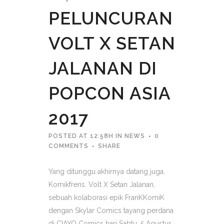
PELUNCURAN
VOLT X SETAN
JALANAN DI
POPCON ASIA
2017
POSTED AT 12:58H
IN
NEWS
0
COMMENTS
SHARE
Yang ditunggu akhirnya datang juga,
Komikfrens. Volt X Setan Jalanan,
sebuah kolaborasi epik FranKKomiK
dengan Skylar Comics tayang perdana
di CIAYO Comics hari Sabtu, 5 Agustus