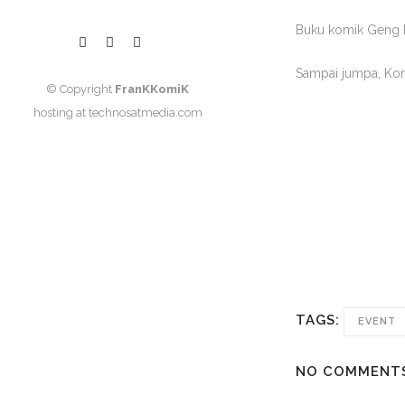
Buku komik
Geng 
Sampai jumpa, Kom
© Copyright
FranKKomiK
hosting at
technosatmedia.com
TAGS:
EVENT
NO COMMENT