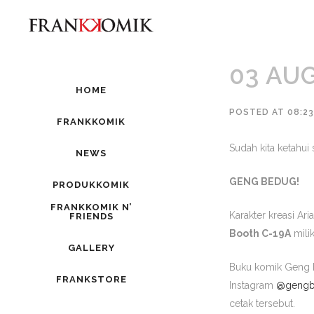
03 AU
HOME
POSTED AT 08:2
FRANKKOMIK
Sudah kita ketahui
NEWS
GENG BEDUG
!
PRODUKKOMIK
FRANKKOMIK N’
Karakter kreasi Ari
FRIENDS
Booth C-19A
mili
GALLERY
Buku komik
Geng 
FRANKSTORE
Instagram
@gengb
cetak tersebut.