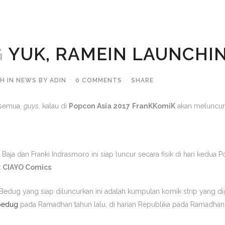
G
YUK, RAMEIN LAUNCHI
3H
IN
NEWS
BY
ADIN
0 COMMENTS
SHARE
 semua,
guys
, kalau di
Popcon Asia 2017
FranKKomiK
akan meluncurk
a Baja dan Franki Indrasmoro ini siap luncur secara fisik di hari kedua
P
k
CIAYO Comics
.
Bedug
yang siap diluncurkan ini adalah kumpulan komik strip yang di
edug
pada Ramadhan tahun lalu, di harian Republika pada Ramadhan 2