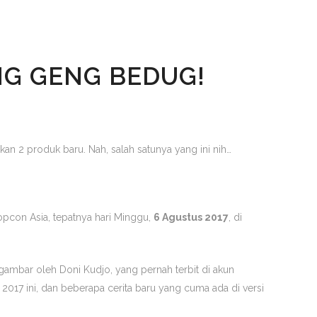
NG GENG BEDUG!
an 2 produk baru. Nah, salah satunya yang ini nih…
opcon Asia
, tepatnya hari Minggu,
6 Agustus 2017
, di
gambar oleh Doni Kudjo, yang pernah terbit di akun
017 ini, dan beberapa cerita baru yang cuma ada di versi