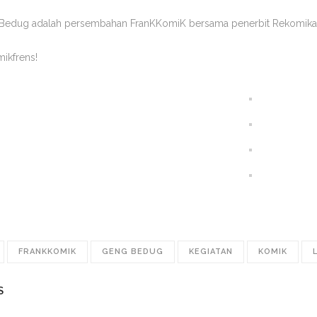
Bedug
adalah persembahan FranKKomiK bersama penerbit Rekomika
ikfrens!
FRANKKOMIK
GENG BEDUG
KEGIATAN
KOMIK
S