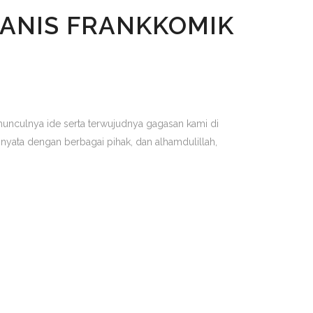
MANIS FRANKKOMIK
 munculnya ide serta terwujudnya gagasan kami di
nyata dengan berbagai pihak, dan alhamdulillah,