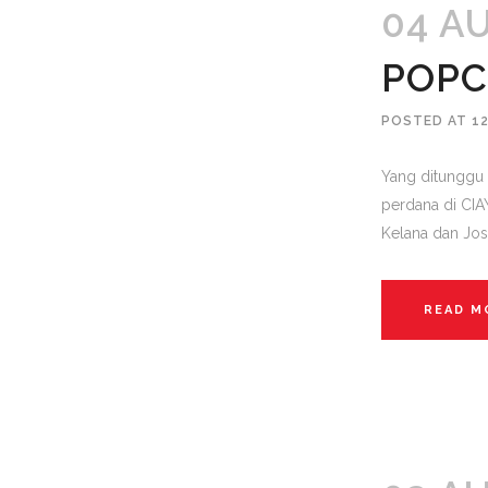
04 A
POPC
POSTED AT 12
Yang ditunggu 
perdana di CIA
Kelana dan Jos
READ M