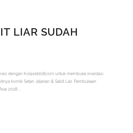
IT LIAR SUDAH
borasi dengan Kolase[dot]com untuk membuka investasi
itnya komik Setan Jalanan & Sabit Liar. Pembukaan
ia 2018....