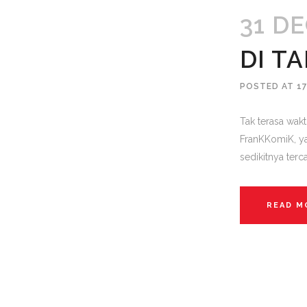
31 D
DI T
POSTED AT 17
Tak terasa wak
FranKKomiK, ya
sedikitnya terca
READ M