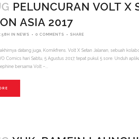
UG
PELUNCURAN VOLT X 
ON ASIA 2017
:58H
IN
NEWS
0 COMMENTS
SHARE
akhirnya datang juga, Komikfrens. Volt X Setan Jalanan, sebuah kola
YO Comics hari Sabtu, 5 Agustus 2017, tepat pukul 5 sore. Unduh apl
ephine bersama Volt –...
ORE