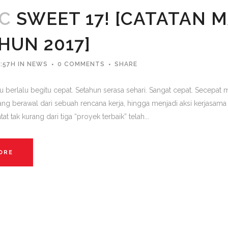
EC
SWEET 17! [CATATAN 
AHUN 2017]
:57H
IN
NEWS
0 COMMENTS
SHARE
tu berlalu begitu cepat. Setahun serasa sehari. Sangat cepat. Secepat
ng berawal dari sebuah rencana kerja, hingga menjadi aksi kerjasama 
tat tak kurang dari tiga “proyek terbaik” telah...
ORE