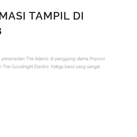
MASI TAMPIL DI
8
n penampilan The Adams di panggung utama Popcon
he Goodnight Electric. Ketiga band yang sangat