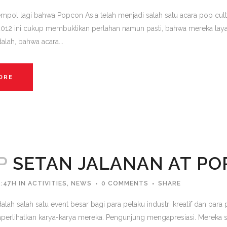
empol lagi bahwa Popcon Asia telah menjadi salah satu acara pop cult
 2012 ini cukup membuktikan perlahan namun pasti, bahwa mereka layak
alah, bahwa acara...
ORE
P
SETAN JALANAN AT PO
3:47H
IN
ACTIVITIES
,
NEWS
0 COMMENTS
SHARE
lah salah satu event besar bagi para pelaku industri kreatif dan par
perlihatkan karya-karya mereka. Pengunjung mengapresiasi. Mereka sal