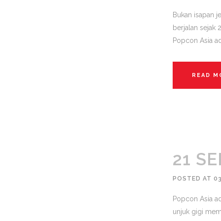
Bukan isapan j
berjalan sejak
Popcon Asia ad
READ M
21 SE
POSTED AT 0
Popcon Asia ada
unjuk gigi mem