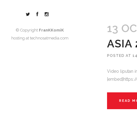
13 O
© Copyright
FranKKomiK
hosting at
technosatmedia.com
ASIA 
POSTED AT 1
Video liputan 
[embed]https:
READ M