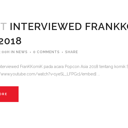
CT
INTERVIEWED FRANKK
2018
4:00H
IN
NEWS
0 COMMENTS
SHARE
interviewed FranKKomiK pada acara Popcon Asia 2018 tentang komik Se
//www.youtube.com/watch?v=1yeSL_LFPGc[/embed] ...
ORE