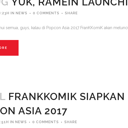
UG
YUK, RAMEIN LAUNCH
8:23H
IN
NEWS
0 COMMENTS
SHARE
ahui semua, guys, kalau di Popcon Asia 2017 FranKKomiK akan meluncurk
ORE
L
FRANKKOMIK SIAPKAN 
ON ASIA 2017
:51H
IN
NEWS
0 COMMENTS
SHARE