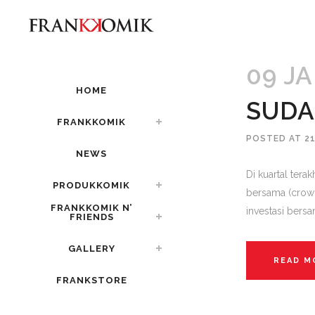
09 J
HOME
SUDA
FRANKKOMIK
POSTED AT 2
NEWS
Di kuartal ter
PRODUKKOMIK
bersama (crowd
FRANKKOMIK N’
investasi bersa
FRIENDS
GALLERY
READ M
FRANKSTORE