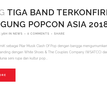
UG
TIGA BAND TERKONFIR
GUNG POPCON ASIA 201
:36H
IN
NEWS
0 COMMENTS
SHARE
miK sebagai Pilar Musik Clash Of Pop dengan bangga mengumumka
rsanding dengan White Shoes & The Couples Company (WSATCC) dan T
nia seni rupa dan kultur pop...
ORE