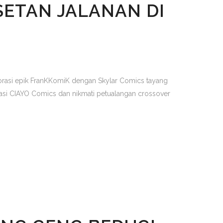
SETAN JALANAN DI
borasi epik FranKKomiK dengan Skylar Comics tayang
ikasi CIAYO Comics dan nikmati petualangan crossover