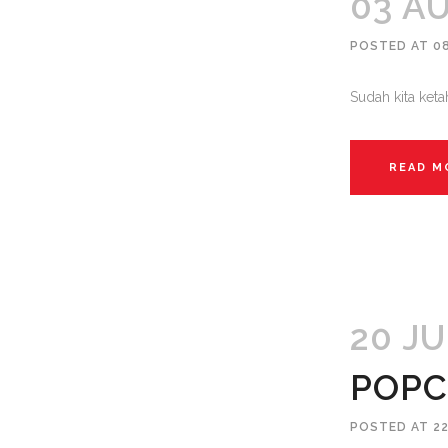
03 A
POSTED AT 0
Sudah kita ket
READ M
20 JU
POPC
POSTED AT 22