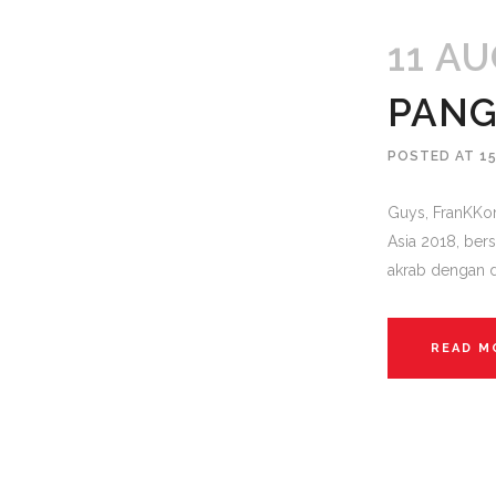
11 A
PANG
POSTED AT 15
Guys, FranKKo
Asia 2018, be
akrab dengan du
READ M