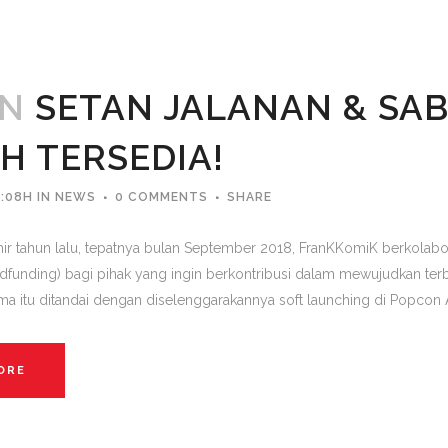
AN
SETAN JALANAN & SAB
H TERSEDIA!
1:08H
IN
NEWS
0 COMMENTS
SHARE
akhir tahun lalu, tepatnya bulan September 2018, FranKKomiK berkola
funding) bagi pihak yang ingin berkontribusi dalam mewujudkan terb
ma itu ditandai dengan diselenggarakannya soft launching di Popcon As
ORE