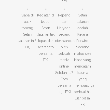
[FK]
Siapa di
Kegiatan di
Pepeng
Setan
balik
booth
dan
Jalanan
topeng
Setan
Haryadhi
adalah
Setan
Jalanan tak
sedang
Kelana
Jalanan ini?
lepas dari
diwawancarai
Perwiro.
[FK]
acara foto
oleh
Seorang
bersama.
sebuah
mahasiswa
[FK]
media
biasa yang
online.
mengalami
Setelah itu?
trauma
Foto
yang
bersama
membuatnya
lagi. [FK]
berbuat hal
luar biasa.
[FK]