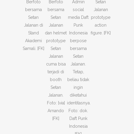
Berfoto
Berfoto
Admin
Setan
bersama
bersama
social
Jalanan
Setan
Setan
media Daft
prototype
Jalanan di
Jalanan
Punk
action
Stand
dan helmet
Indonesia
figure. [FK]
Akademi
prototype
berpose
Samali. [FK]
Setan
bersama
Jalanan
Setan
cuma bisa
Jalanan.
terjadi di
Tetap,
booth
beliau tidak
Setan
ingin
Jalanan.
diketahui
Foto: [via]
identitasnya.
Arnando
Foto: dok.
[FK]
Daft Punk
Indonesia