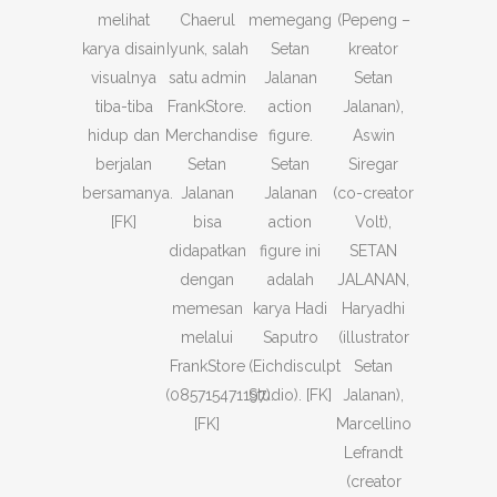
melihat
Chaerul
memegang
(Pepeng –
karya disain
Iyunk, salah
Setan
kreator
visualnya
satu admin
Jalanan
Setan
tiba-tiba
FrankStore.
action
Jalanan),
hidup dan
Merchandise
figure.
Aswin
berjalan
Setan
Setan
Siregar
bersamanya.
Jalanan
Jalanan
(co-creator
[FK]
bisa
action
Volt),
didapatkan
figure ini
SETAN
dengan
adalah
JALANAN,
memesan
karya Hadi
Haryadhi
melalui
Saputro
(illustrator
FrankStore
(Eichdisculpt
Setan
(085715471197).
Studio). [FK]
Jalanan),
[FK]
Marcellino
Lefrandt
(creator