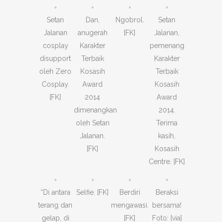
Setan
Dan,
Ngobrol.
Setan
Jalanan
anugerah
[FK]
Jalanan,
cosplay
Karakter
pemenang
disupport
Terbaik
Karakter
oleh Zero
Kosasih
Terbaik
Cosplay.
Award
Kosasih
[FK]
2014
Award
dimenangkan
2014.
oleh Setan
Terima
Jalanan.
kasih,
[FK]
Kosasih
Centre. [FK]
“Di antara
Selfie. [FK]
Berdiri
Beraksi
terang dan
mengawasi.
bersama!
gelap, di
[FK]
Foto: [via]