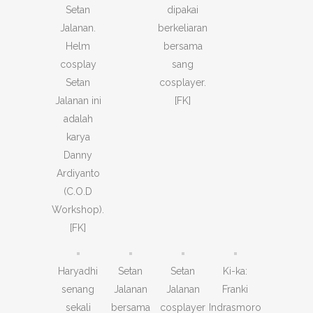
Setan
dipakai
Jalanan.
berkeliaran
Helm
bersama
cosplay
sang
Setan
cosplayer.
Jalanan ini
[FK]
adalah
karya
Danny
Ardiyanto
(C.O.D
Workshop).
[FK]
Haryadhi
Setan
Setan
Ki-ka:
senang
Jalanan
Jalanan
Franki
sekali
bersama
cosplayer
Indrasmoro