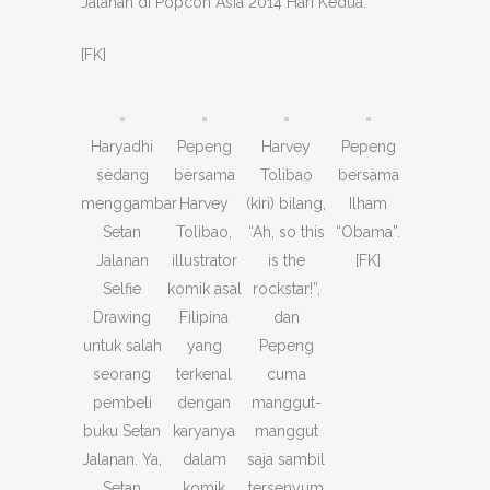
Jalanan di Popcon Asia 2014 Hari Kedua.
[FK]
Haryadhi
Pepeng
Harvey
Pepeng
sedang
bersama
Tolibao
bersama
menggambar
Harvey
(kiri) bilang,
Ilham
Setan
Tolibao,
“Ah, so this
“Obama”.
Jalanan
illustrator
is the
[FK]
Selfie
komik asal
rockstar!”,
Drawing
Filipina
dan
untuk salah
yang
Pepeng
seorang
terkenal
cuma
pembeli
dengan
manggut-
buku Setan
karyanya
manggut
Jalanan. Ya,
dalam
saja sambil
Setan
komik
tersenyum