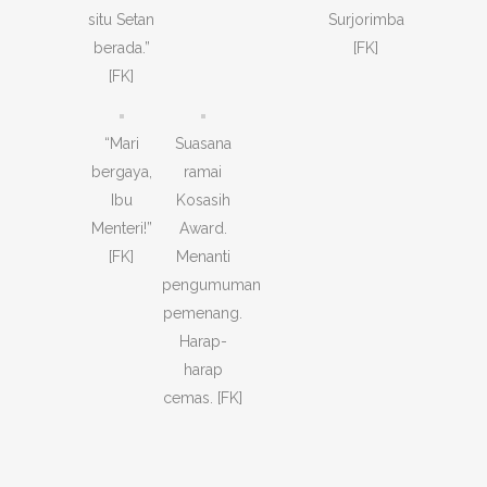
situ Setan
Surjorimba
berada.”
[FK]
[FK]
“Mari
Suasana
bergaya,
ramai
Ibu
Kosasih
Menteri!”
Award.
[FK]
Menanti
pengumuman
pemenang.
Harap-
harap
cemas. [FK]