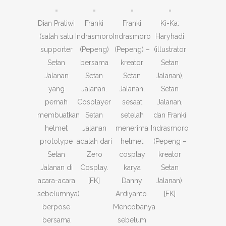
Dian Pratiwi
Franki
Franki
Ki-Ka:
(salah satu
Indrasmoro
Indrasmoro
Haryhadi
supporter
(Pepeng)
(Pepeng) –
(illustrator
Setan
bersama
kreator
Setan
Jalanan
Setan
Setan
Jalanan),
yang
Jalanan.
Jalanan,
Setan
pernah
Cosplayer
sesaat
Jalanan,
membuatkan
Setan
setelah
dan Franki
helmet
Jalanan
menerima
Indrasmoro
prototype
adalah dari
helmet
(Pepeng –
Setan
Zero
cosplay
kreator
Jalanan di
Cosplay.
karya
Setan
acara-acara
[FK]
Danny
Jalanan).
sebelumnya)
Ardiyanto.
[FK]
berpose
Mencobanya
bersama
sebelum