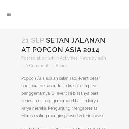
21 SEP
SETAN JALANAN
AT POPCON ASIA 2014
Posted at 03:47h
in
Activities
,
News
by
adin
0 Comments
Share
Popcon Asia adalah salah satu event besar
bagi para pelaku industri kreatif dan para
penggemarnya. Di event ini biasanya para
seniman unjuk gigi memperlihatkan karya-
karya mereka. Pengunjung mengapresiasi.
Mereka saling menginspirasi dan terinspirasi.