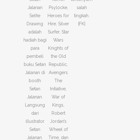
Jalanan
Psylocke,
salah
Selfie
Heroes for
tingkah.
Drawing
Hire, Silver
[FK]
adalah
Surfer, Star
hadiah bagi
Wars
para
Knights of
pembeli
the Old
buku Setan
Republic,
Jalanan di
Avengers
booth
The
Setan
Initiative,
Jalanan.
War of
Langsung
Kings,
dari
Robert
illustrator
Jordan’s
Setan
Wheel of
Jalanan.
Time, dan