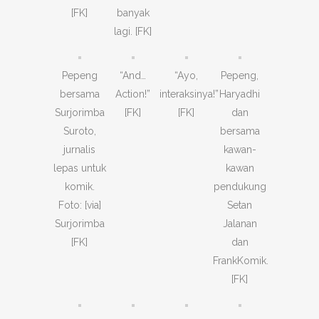
[FK]
banyak
lagi. [FK]
Pepeng
“And…
“Ayo,
Pepeng,
bersama
Action!”
interaksinya!”
Haryadhi
Surjorimba
[FK]
[FK]
dan
Suroto,
bersama
jurnalis
kawan-
lepas untuk
kawan
komik.
pendukung
Foto: [via]
Setan
Surjorimba
Jalanan
[FK]
dan
FrankKomik.
[FK]