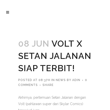
08 JUN
VOLT X
SETAN JALANAN
SIAP TERBIT!
POSTED AT 08:37H
IN
NEWS
BY
ADIN
0
COMMENTS
SHARE
Akhirnya, pertemuan Setan Jalanan dengan
Volt (pahlawan super dari Skylar Comics)