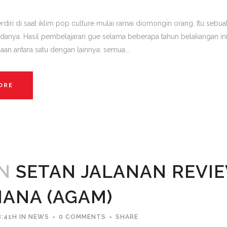
diri di saat iklim pop culture mulai ramai diomongin orang. Itu sebu
danya. Hasil pembelajaran gue selama beberapa tahun belakangan ini
aan antara satu dengan lainnya: semua...
ORE
AN
SETAN JALANAN REVI
ANA (AGAM)
8:41H
IN
NEWS
0 COMMENTS
SHARE