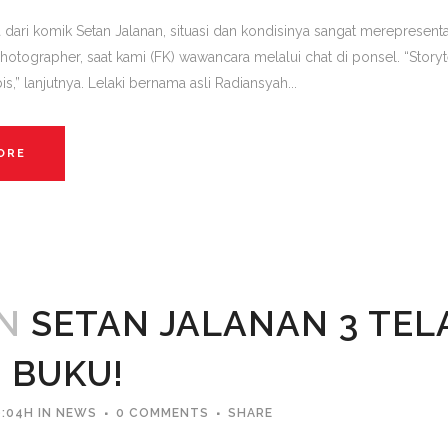
dari komik Setan Jalanan, situasi dan kondisinya sangat merepresentasi
hotographer, saat kami (FK) wawancara melalui chat di ponsel. “Storyt
s,” lanjutnya. Lelaki bernama asli Radiansyah...
ORE
AN
SETAN JALANAN 3 TEL
 BUKU!
0:04H
IN
NEWS
0 COMMENTS
SHARE