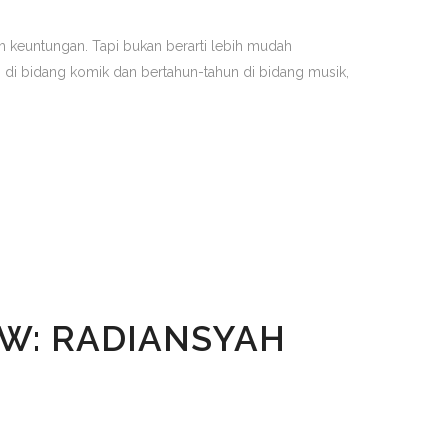
ah keuntungan. Tapi bukan berarti lebih mudah
 di bidang komik dan bertahun-tahun di bidang musik,
EW: RADIANSYAH