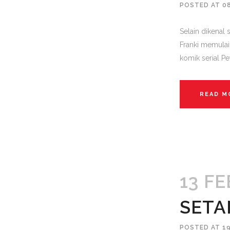
POSTED AT 0
Selain dikenal
Franki memulai
komik serial Pe
READ M
13 FE
SETA
POSTED AT 19