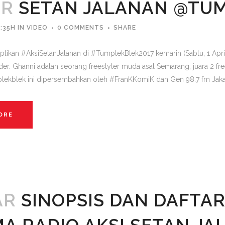
PR
SETAN JALANAN @TUM
:35H
IN
VIDEO
0 COMMENTS
SHARE
 cuplikan #AksiSetanJalanan di #TumplekBlek2017 kemarin (Sabtu, 1 Ap
ider. Ghanni adalah seorang freestyler muda asal Semarang; juara 2 fr
ekblek ini dipersembahkan oleh #FranKKomiK dan Gen 98.7 fm Jakart
ORE
AR
SINOPSIS DAN DAFTAR