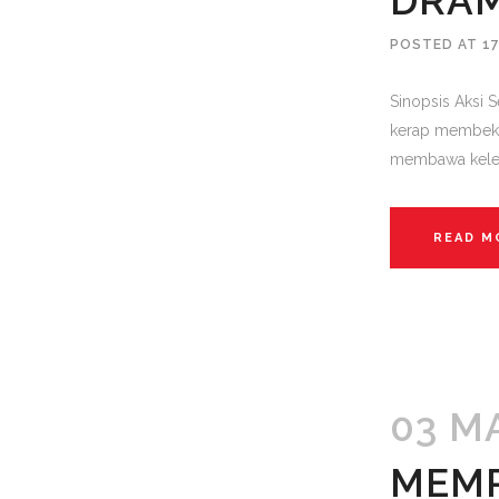
DRAM
POSTED AT 17
Sinopsis Aksi 
kerap membekuk
membawa keleg
READ M
03 M
MEMP