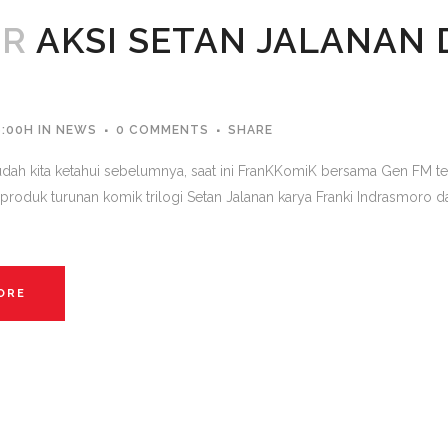
PR
AKSI SETAN JALANAN 
6:00H
IN
NEWS
0 COMMENTS
SHARE
udah kita ketahui sebelumnya, saat ini FranKKomiK bersama Gen FM 
 produk turunan komik trilogi Setan Jalanan karya Franki Indrasmoro 
ORE