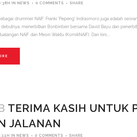
8:38H
IN
NEWS
0 COMMENTS
SHARE
 sebagai drummer NAIF, Franki 'Pepeng' Indrasmoro juga adalah seora
 debutnya, menerbitkan Bonbinben bersama David Bayu dan penerbit 
tualangan NAIF dan Mesin Waktu (KomikNAIF). Dan kini,...
ORE
B
TERIMA KASIH UNTUK 
N JALANAN
:11H
IN
NEWS
0 COMMENTS
SHARE