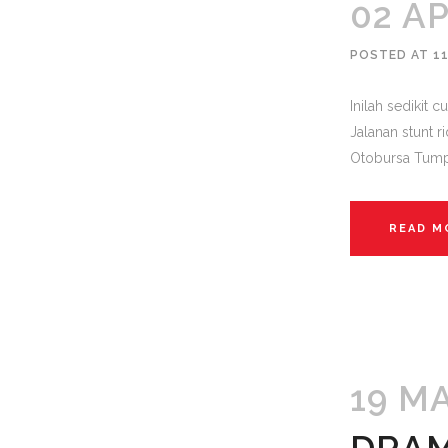
02 A
POSTED AT 11
Inilah sedikit
Jalanan stunt r
Otobursa Tumpl
READ M
19 M