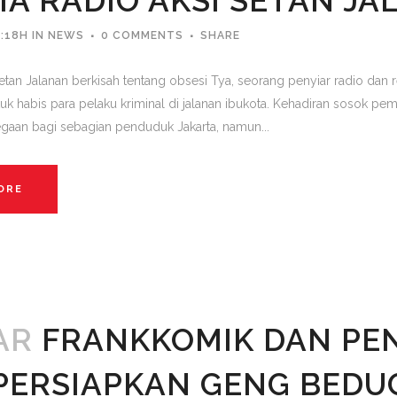
A RADIO AKSI SETAN JA
:18H
IN
NEWS
0 COMMENTS
SHARE
Setan Jalanan berkisah tentang obsesi Tya, seorang penyiar radio dan
 habis para pelaku kriminal di jalanan ibukota. Kehadiran sosok pem
aan bagi sebagian penduduk Jakarta, namun...
ORE
AR
FRANKKOMIK DAN PEN
ERSIAPKAN GENG BEDU