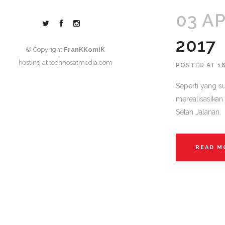
03 A
2017
© Copyright
FranKKomiK
hosting at
technosatmedia.com
POSTED AT 1
Seperti yang s
merealisasikan
Setan Jalanan.
READ M