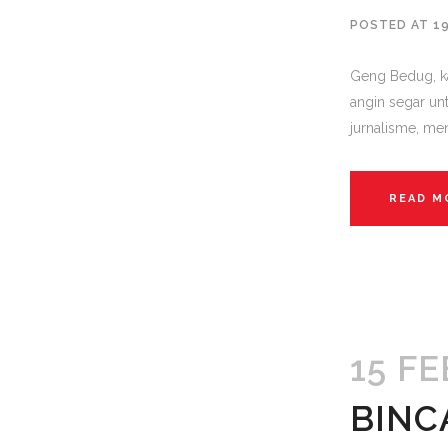
POSTED AT 1
Geng Bedug, ka
angin segar unt
jurnalisme, men
READ M
15 FE
BINC