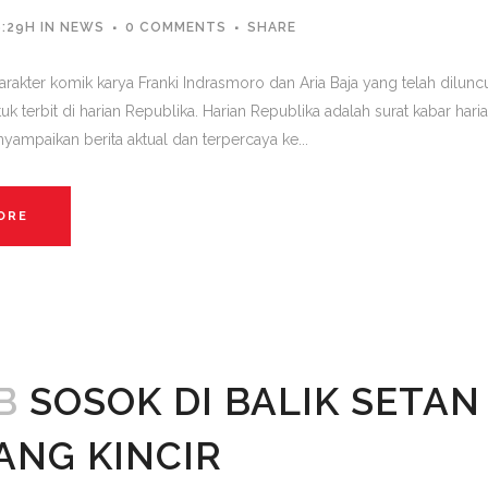
9:29H
IN
NEWS
0 COMMENTS
SHARE
rakter komik karya Franki Indrasmoro dan Aria Baja yang telah diluncu
uk terbit di harian Republika. Harian Republika adalah surat kabar har
yampaikan berita aktual dan terpercaya ke...
ORE
B
SOSOK DI BALIK SETAN
ANG KINCIR