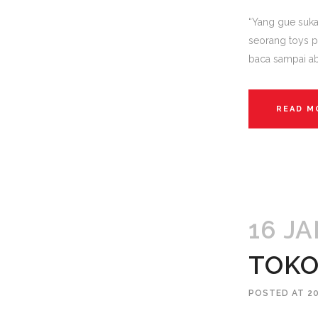
“Yang gue suka 
seorang toys p
baca sampai abi
READ M
16 J
TOKO
POSTED AT 2