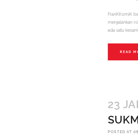
FranKKomiK ber
menjalankan ro
ada satu kesam
READ M
23 J
SUKM
POSTED AT 0