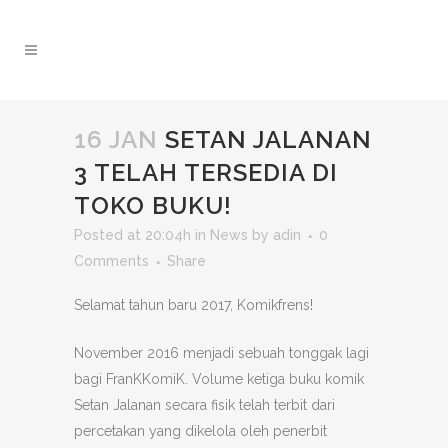
16 JAN
SETAN JALANAN
3 TELAH TERSEDIA DI
TOKO BUKU!
Posted at 20:04h
in
News
by
adin
0
Comments
Share
Selamat tahun baru 2017, Komikfrens!
November 2016 menjadi sebuah tonggak lagi
bagi FranKKomiK. Volume ketiga buku komik
Setan Jalanan secara fisik telah terbit dari
percetakan yang dikelola oleh penerbit