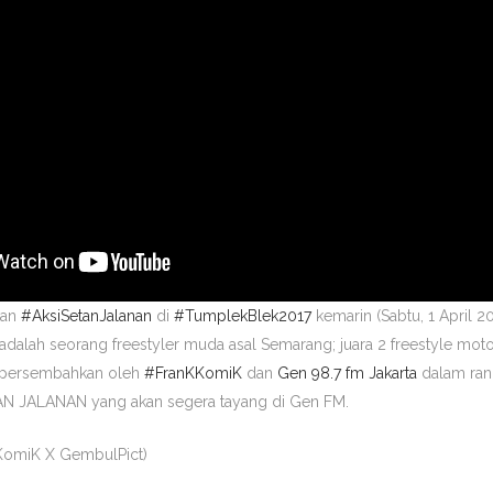
ikan
#
AksiSetanJalanan
di
#
TumplekBlek2017
kemarin (Sabtu, 1 April 
i adalah seorang freestyler muda asal Semarang; juara 2 freestyle mot
dipersembahkan oleh
#
FranKKomiK
dan
Gen 98.7 fm Jakarta
dalam rang
AN JALANAN yang akan segera tayang di Gen FM.
KKomiK X GembulPict)