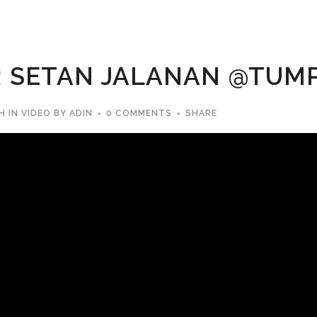
R
SETAN JALANAN @TUMP
H
IN
VIDEO
BY
ADIN
0 COMMENTS
SHARE