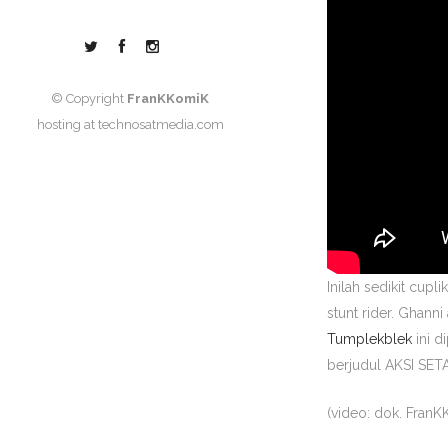
© Copyright
FranKKomiK
hosting at
technosatmedia.com
Inilah sedikit cupl
stunt rider. Ghann
Tumplekblek
ini 
berjudul AKSI SET
(video: dok. Fran