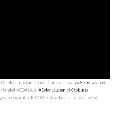
2017). Menampilkan Ghanni Grimaldi sebagai
Setan Jalanan
or tingkat ASEAN.Aksi
#
SetanJalanan
di
Otobursa
ka menyambut FDR (film di radio alias drama radio)