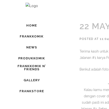
22 MA
HOME
FRANKKOMIK
POSTED AT 11:0
NEWS
Terima kasih untu
Jalanan #1 karya F
PRODUKKOMIK
FRANKKOMIK N’
Berikut adalah fot
FRIENDS
GALLERY
Kalau kamu me
FRANKSTORE
dengan cover de
sudah pasti ini a
Jalanan #1. Setan