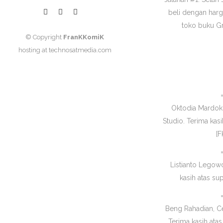
beli dengan harg
toko buku Gr
© Copyright
FranKKomiK
hosting at
technosatmedia.com
Oktodia Mardoko
Studio. Terima kas
[F
Listianto Legow
kasih atas su
Beng Rahadian, C
Terima kasih atas