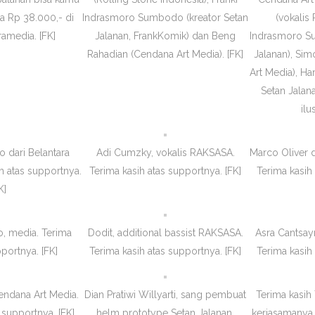
a Rp 38.000,- di
Indrasmoro Sumbodo (kreator Setan
(vokalis
amedia. [FK]
Jalanan, FrankKomik) dan Beng
Indrasmoro Su
Rahadian (Cendana Art Media). [FK]
Jalanan), Si
Art Media), Har
Setan Jalana
ilu
 dari Belantara
Adi Cumzky, vokalis RAKSASA.
Marco Oliver d
ih atas supportnya.
Terima kasih atas supportnya. [FK]
Terima kasih 
K]
o, media. Terima
Dodit, additional bassist RAKSASA.
Asra Cantsay
pportnya. [FK]
Terima kasih atas supportnya. [FK]
Terima kasih 
endana Art Media.
Dian Pratiwi Willyarti, sang pembuat
Terima kasi
 supportnya. [FK]
helm prototype Setan Jalanan.
kerjasamanya 