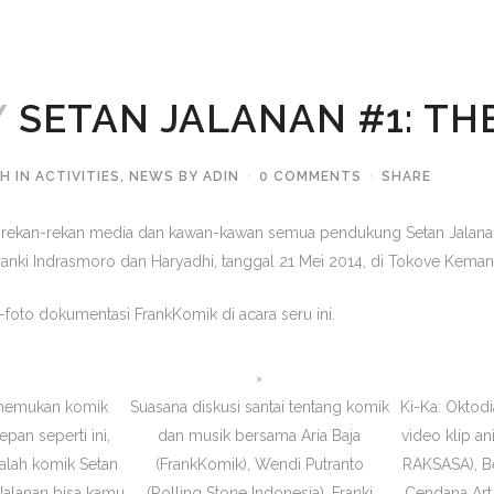
Y
SETAN JALANAN #1: TH
4H
IN
ACTIVITIES
,
NEWS
BY
ADIN
0 COMMENTS
SHARE
k rekan-rekan media dan kawan-kawan semua pendukung Setan Jalanan
ranki Indrasmoro dan Haryadhi, tanggal 21 Mei 2014, di Tokove Keman
o-foto dokumentasi FrankKomik di acara seru ini.
nemukan komik
Suasana diskusi santai tentang komik
Ki-Ka: Oktod
pan seperti ini,
dan musik bersama Aria Baja
video klip an
dalah komik Setan
(FrankKomik), Wendi Putranto
RAKSASA), Be
 Jalanan bisa kamu
(Rolling Stone Indonesia), Franki
Cendana Art