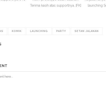
Terima kasih atas supportnya. [FK]
launching Se
AS
KOMIK
LAUNCHING
PARTY
SETAN JALANAN
S
ENT