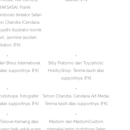
 RAKSASA), Franki
mbodo (kreator Setan
mon Chandra (Cendana
yadhi (ilustrator komik
n), Jasmine (asisten
strator). [FK]
ari Binus International.
Billy Pratomo dari Toyzaholic
atas supportnya. [FK]
HobbyShop. Terima kasih atas
supportnya. [FK]
notohope, fotografer.
Simon Chandra, Cendana Art Media.
atas supportnya. [FK]
Terima kasih atas supportnya. [FK]
h Tokove Kemang atas
Mastom dari MastomCustom
yang baik untuk acara
memakai helm prototype Setan