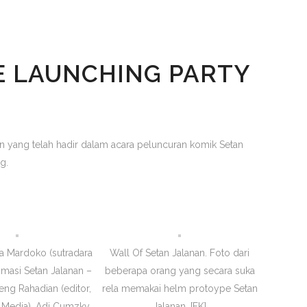
E LAUNCHING PARTY
 yang telah hadir dalam acara peluncuran komik Setan
g.
ia Mardoko (sutradara
Wall Of Setan Jalanan. Foto dari
imasi Setan Jalanan –
beberapa orang yang secara suka
ng Rahadian (editor,
rela memakai helm protoype Setan
 Media), Adi Cumzky
Jalanan. [FK]