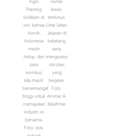
Ingin
komik
Pepeng
lawas,
buktikan di
tentunya.
sini, bahwa
Lihat Setan
komik
Jalanan di
Indonesia
belakang
masih
sana,
hidup, dan
mengawasi
para
obrolan
komikus
yang
kita masih
berjalan.
bersemangat
Foto:
tinggi untuk
Ammar A.
memajukan
Balahmar
industri ini
bersama.
Foto: dok.
pribadi