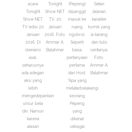
acara
Tonight
(Pepeng)
Setan
Tonight
Show NET
dipanggil
Jalanan,
Show NET
TV, 20
masuk ke
karakter
TV edisi 20
Januari
ruang
komik yang
Januari
2016. Foto:
ngobrol.
ia karang
2016. Di
Ammar A.
Seperti
dan tulis
skenario
Balahmar
biasa,
ceritanya.
asal,
pertanyaan
Foto:
seharusnya
pertama
Ammar A.
ada adegan
dari Host:
Balahmar
aksi yang
“Apa yang
lebih
melatarbelakangi
mengedepankan
seorang
unsur bela
Pepeng
diri. Namun
yang
karena
dikenal
alasan
sebagai