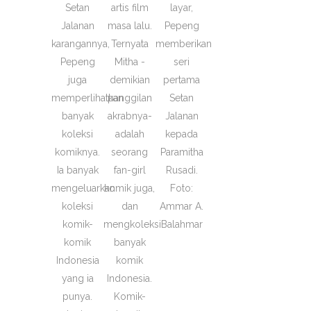
Setan
artis film
layar,
Jalanan
masa lalu.
Pepeng
karangannya,
Ternyata
memberikan
Pepeng
Mitha -
seri
juga
demikian
pertama
memperlihatkan
panggilan
Setan
banyak
akrabnya-
Jalanan
koleksi
adalah
kepada
komiknya.
seorang
Paramitha
Ia banyak
fan-girl
Rusadi.
mengeluarkan
komik juga,
Foto:
koleksi
dan
Ammar A.
komik-
mengkoleksi
Balahmar
komik
banyak
Indonesia
komik
yang ia
Indonesia.
punya.
Komik-