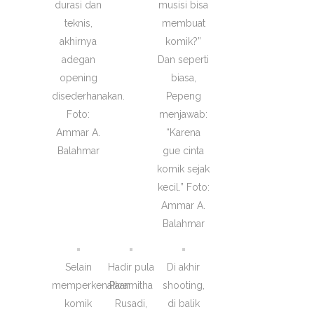
durasi dan
musisi bisa
teknis,
membuat
akhirnya
komik?”
adegan
Dan seperti
opening
biasa,
disederhanakan.
Pepeng
Foto:
menjawab:
Ammar A.
“Karena
Balahmar
gue cinta
komik sejak
kecil.” Foto:
Ammar A.
Balahmar
Selain
Hadir pula
Di akhir
memperkenalkan
Paramitha
shooting,
komik
Rusadi,
di balik