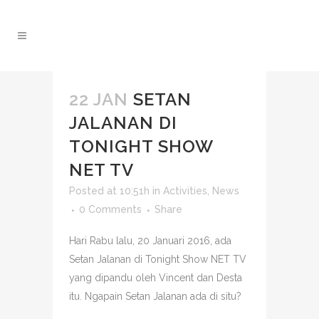
22 JAN
SETAN
JALANAN DI
TONIGHT SHOW
NET TV
Posted at 10:51h
in
Activities
,
News
0 Comments
Share
Hari Rabu lalu, 20 Januari 2016, ada
Setan Jalanan di Tonight Show NET TV
yang dipandu oleh Vincent dan Desta
itu. Ngapain Setan Jalanan ada di situ?