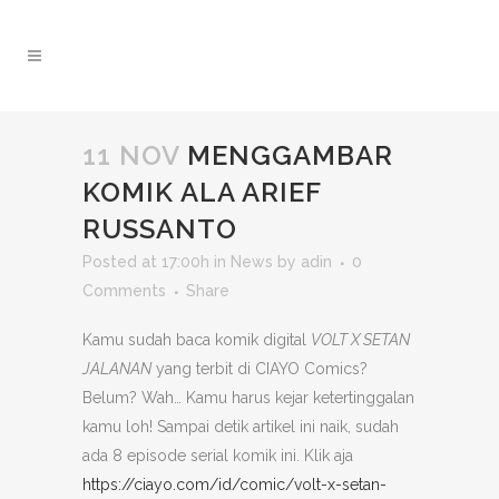
11 NOV
MENGGAMBAR
KOMIK ALA ARIEF
RUSSANTO
Posted at 17:00h
in
News
by
adin
0
Comments
Share
Kamu sudah baca komik digital
VOLT X SETAN
JALANAN
yang terbit di CIAYO Comics?
Belum? Wah… Kamu harus kejar ketertinggalan
kamu loh! Sampai detik artikel ini naik, sudah
ada 8 episode serial komik ini. Klik aja
https://ciayo.com/id/comic/volt-x-setan-