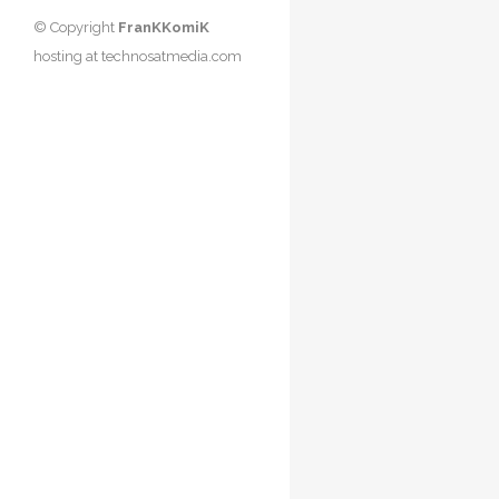
© Copyright
FranKKomiK
hosting at
technosatmedia.com