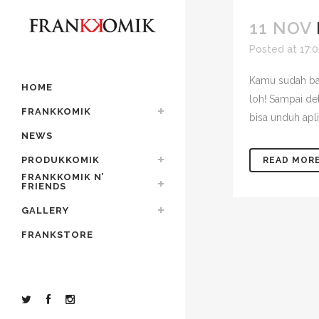
11 NOV
Posted at 17:
Kamu sudah ba
HOME
loh! Sampai det
FRANKKOMIK
bisa unduh apli
NEWS
PRODUKKOMIK
READ MOR
FRANKKOMIK N’
FRIENDS
GALLERY
FRANKSTORE