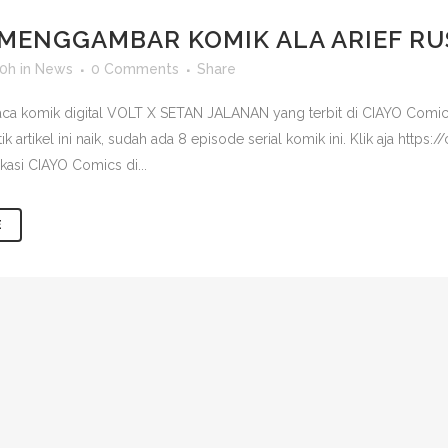
MENGGAMBAR KOMIK ALA ARIEF R
00h
in
News
0 Comments
Share
ca komik digital VOLT X SETAN JALANAN yang terbit di CIAYO Comic
ik artikel ini naik, sudah ada 8 episode serial komik ini. Klik aja htt
kasi CIAYO Comics di...
E