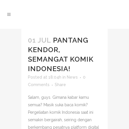
01 JUL
PANTANG
KENDOR,
SEMANGAT KOMIK
INDONESIA!
Posted at 18:04h
in
News
0
Comments
Share
Salam, guys. Gimana kabar kamu
semua? Masik suka baca komik?
Pergeliatan komik Indonesia saat ini
semakin bergairah, seiring dengan
berkembang pesatnya platform digital