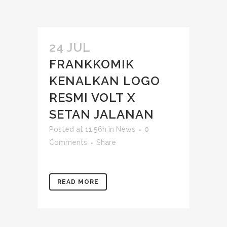
24 JUL
FRANKKOMIK
KENALKAN LOGO
RESMI VOLT X
SETAN JALANAN
Posted at 11:56h
in
News
0
Comments
Share
READ MORE