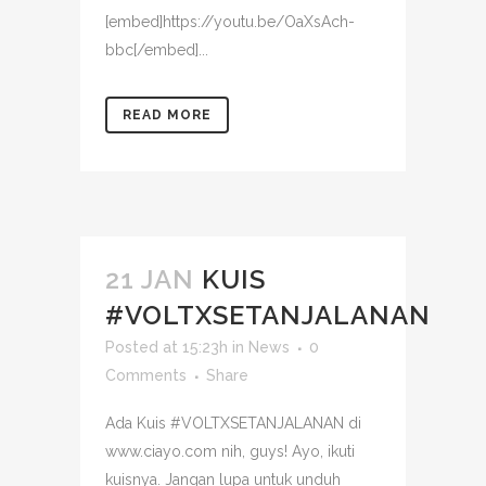
[embed]https://youtu.be/OaXsAch-
bbc[/embed]...
READ MORE
21 JAN
KUIS
#VOLTXSETANJALANAN
Posted at 15:23h
in
News
0
Comments
Share
Ada Kuis #VOLTXSETANJALANAN di
www.ciayo.com nih, guys! Ayo, ikuti
kuisnya. Jangan lupa untuk unduh