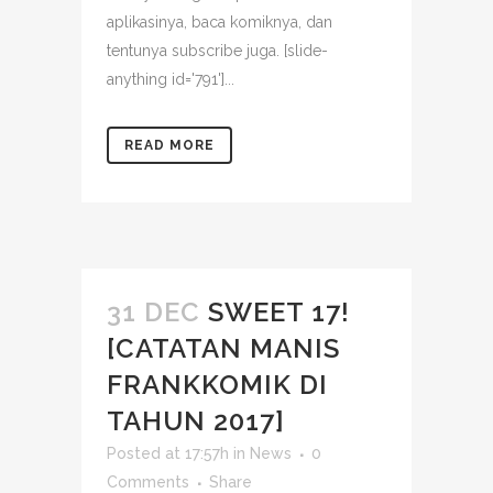
aplikasinya, baca komiknya, dan
tentunya subscribe juga. [slide-
anything id='791']...
READ MORE
31 DEC
SWEET 17!
[CATATAN MANIS
FRANKKOMIK DI
TAHUN 2017]
Posted at 17:57h
in
News
0
Comments
Share