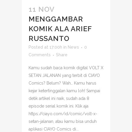
11 NOV
MENGGAMBAR
KOMIK ALA ARIEF
RUSSANTO
Posted at 17:00h
in
News
0
Comments
Share
Kamu sudah baca komik digital VOLT X
SETAN JALANAN yang terbit di CIAYO
Comics? Belum? Wah… Kamu harus
kejar ketertinggalan kamu loh! Sampai
detik artikel ini naik, sudah ada 8
episode serial komik ini. Klik aja
https://ciayo.com/id/comic/volt-x-
setan-jalanan, atau kamu bisa unduh
aplikasi CIAYO Comics di...