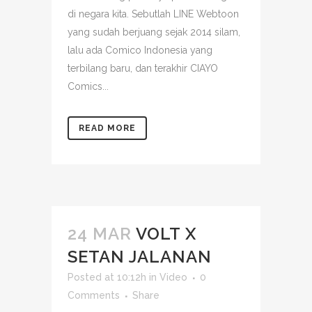
di negara kita. Sebutlah LINE Webtoon
yang sudah berjuang sejak 2014 silam,
lalu ada Comico Indonesia yang
terbilang baru, dan terakhir CIAYO
Comics...
READ MORE
24 MAR
VOLT X
SETAN JALANAN
Posted at 10:12h
in
Video
0
Comments
Share