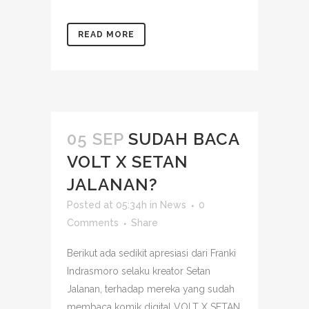
READ MORE
05 SEP
SUDAH BACA
VOLT X SETAN
JALANAN?
Posted at 05:34h
in
News
0
Comments
Share
Berikut ada sedikit apresiasi dari Franki
Indrasmoro selaku kreator Setan
Jalanan, terhadap mereka yang sudah
membaca komik digital VOLT X SETAN