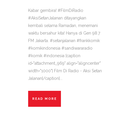
Kabar gembira! #FilmDiRadio
#AksiSetanJalanan ditayangkan
kembali selama Ramadan, menemani
waktu bersahur kita! Hanya di Gen 98.7
FM Jakarta. #setanjalanan #frankkomik
#komikindonesia #sandiwararadio
#komik #indonesia [caption
id="attachment_969" align="aligncenter"
width="1000"] Film Di Radio - Aksi Setan
Jalanan[/caption]...
READ MORE