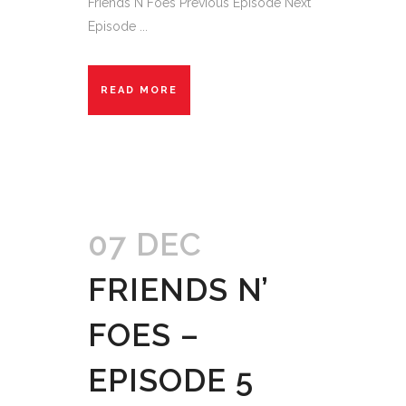
Friends N Foes Previous Episode Next
Episode ...
READ MORE
07 DEC
FRIENDS N’
FOES –
EPISODE 5