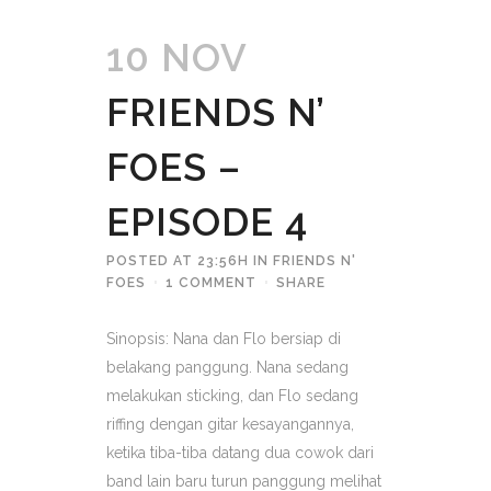
10 NOV
FRIENDS N’
FOES –
EPISODE 4
POSTED AT 23:56H
IN
FRIENDS N'
FOES
1 COMMENT
SHARE
Sinopsis: Nana dan Flo bersiap di
belakang panggung. Nana sedang
melakukan sticking, dan Flo sedang
riffing dengan gitar kesayangannya,
ketika tiba-tiba datang dua cowok dari
band lain baru turun panggung melihat