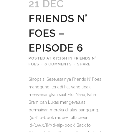
21 DEC
FRIENDS N’
FOES –
EPISODE 6
POSTED AT 07:36H
IN
FRIENDS N'
FOES
0 COMMENTS
SHARE
Sinopsis: Seselesainya Friends N’ Foes
manggung, terjadi hal yang tidak
menyenangkan saat Flo, Nana, Fahmi,
Bram dan Lukas mengevaluasi
permainan mereka di atas panggung.
[3d-flip-book mode="fullscreen"
id="15571"][/3d-flip-book] Back to