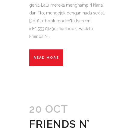
genit. Lalu mereka menghampiri Nana
dan Flo, mengejek dengan nada sexist.
[3d-flip-book mode="fullscreen"
id="15531"][/3d-flip-book] Back to
Friends N...
READ MORE
20 OCT
FRIENDS N’