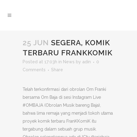
25 JUN
SEGERA, KOMIK
TERBARU FRANKKOMIK
Posted at 17:03h
in
News
by
adin
0
Comments
Share
Telah terkonfirmasi dari obrolan Om Franki
bersama Om Baja di sesi Instagram Live
#OMBAJA (Obrolan Musik bareng Baja),
bahwa lima remaja yang menjadi tokoh utama
proyek komik terbaru FranKKomiK itu
tergabung dalam sebuah grup musik.