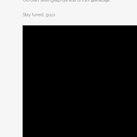
Obrolan selengkapnya ada di IGtv @ariabaja.
Stay tuned, guys.