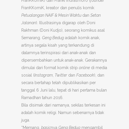
FranKKomiK) dan Franki Indrasmoro (
founder
FranKKomiK, kreator dan penulis komik
Petualangan NAIF & Mesin Waktu
dan
Setan
Jalanan
). Illustrasinya digarap oleh Doni
Rakhman (Doni Kudjo), seorang komikus asal
Semarang.
Geng Bedug
adalah komik anak,
artinya segala kisah yang terkandung di
dalamnya terinspirasi dari anak-anak dan
dipersembahkan untuk anak-anak. Gerakannya
dimulai dari format komik strip
online
di media
sosial (
Instagram
,
Twitter
dan
Facebook
), dan
secara bertahap telah dipublikasikan per
tanggal 6 Juni lalu, tepat di hari pertama bulan
Ramadhan tahun 2016.
Bila disimak dari namanya, sekilas terkesan ini
adalah komik religi. Namun sebenarnya tidak
juga.
“Memang,
basic
nya
Geng Bedug
mengambil