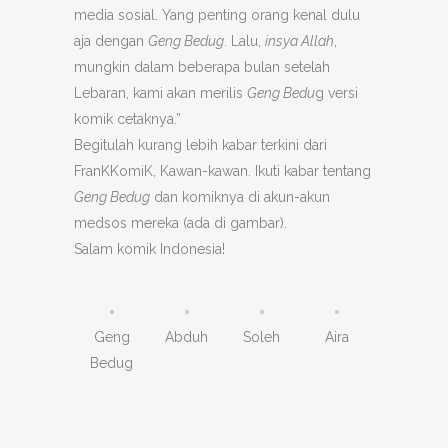
media sosial. Yang penting orang kenal dulu
aja dengan
Geng Bedug
. Lalu,
insya Allah
,
mungkin dalam beberapa bulan setelah
Lebaran, kami akan merilis
Geng Bedu
g versi
komik cetaknya.”
Begitulah kurang lebih kabar terkini dari
FranKKomiK, Kawan-kawan. Ikuti kabar tentang
Geng Bedug
dan komiknya di akun-akun
medsos mereka (ada di gambar).
Salam komik Indonesia!
Geng
Abduh
Soleh
Aira
Bedug