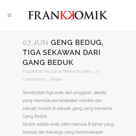
07 JUN
GENG BEDUG,
TIGA SEKAWAN DARI
GANG BEDUK
Posted at 09:22h
in
News
by
adin
0
Comments
Share
Tersebutlah tiga anak dari pinggiran Jakarta
yang memulai persahabatan mereka dari
sebuah masjid di sebuah gang yang bernama
Gang Beduk.
Abduh adalah anak yatim berusia 8 tahun yang
berasal dari keluarga yang berkecukupan.