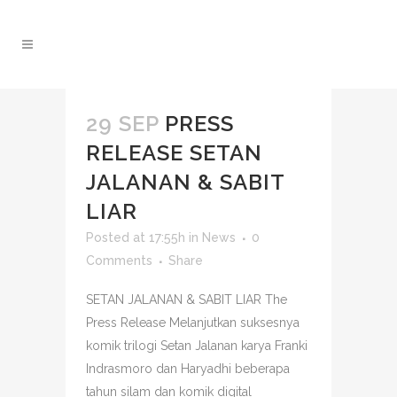
29 SEP
PRESS
RELEASE SETAN
JALANAN & SABIT
LIAR
Posted at 17:55h
in
News
0
Comments
Share
SETAN JALANAN & SABIT LIAR The
Press Release Melanjutkan suksesnya
komik trilogi Setan Jalanan karya Franki
Indrasmoro dan Haryadhi beberapa
tahun silam dan komik digital