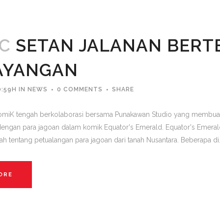
EC
SETAN JALANAN BERT
AYANGAN
0:59H
IN
NEWS
0 COMMENTS
SHARE
KKomiK tengah berkolaborasi bersama Punakawan Studio yang membua
dengan para jagoan dalam komik Equator's Emerald. Equator's Emerald
h tentang petualangan para jagoan dari tanah Nusantara. Beberapa di.
ORE