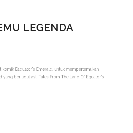
EMU LEGENDA
t komik Eaquator's Emerald, untuk mempertemukan
 yang berjudul asli Tales From The Land Of Equator's
..