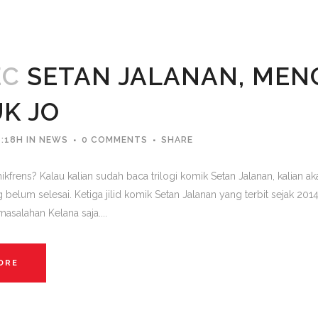
EC
SETAN JALANAN, MEN
K JO
6:18H
IN
NEWS
0 COMMENTS
SHARE
ikfrens? Kalau kalian sudah baca trilogi komik Setan Jalanan, kalian 
 belum selesai. Ketiga jilid komik Setan Jalanan yang terbit sejak 2014
masalahan Kelana saja....
ORE