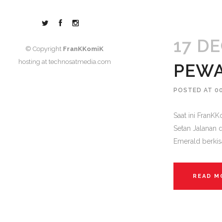
17 D
© Copyright
FranKKomiK
hosting at
technosatmedia.com
PEW
POSTED AT 0
Saat ini Fran
Setan Jalanan 
Emerald berkisa
READ M