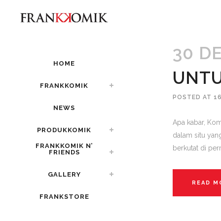
30 D
HOME
UNTU
FRANKKOMIK
POSTED AT 1
NEWS
Apa kabar, Kom
PRODUKKOMIK
dalam situ yang
FRANKKOMIK N’
berkutat di per
FRIENDS
GALLERY
READ M
FRANKSTORE