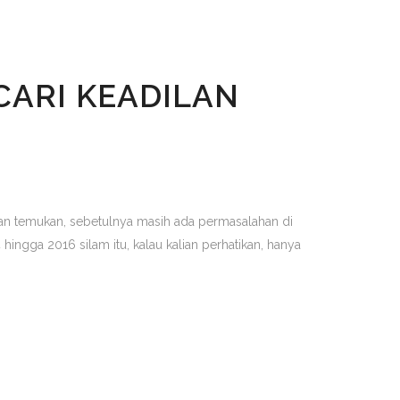
CARI KEADILAN
akan temukan, sebetulnya masih ada permasalahan di
 hingga 2016 silam itu, kalau kalian perhatikan, hanya