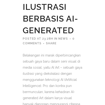
ILUSTRASI
BERBASIS AI-
GENERATED
POSTED AT 23:28H
IN
NEWS
0
COMMENTS
SHARE
Belakangan ini marak diperbincangkan
sebuah gaya baru dalam seni visual di
media sosial, yaitu AI Art – sebuah gaya
ilustrasi yang diekskalasi dengan
menggunakan teknologi AI (Artificial
Intelligence). Pro dan kontra pun
bermunculan, karena kehadiran AI-
generated Art dalam karya visual
banyak dianggap mengurangi citarasa