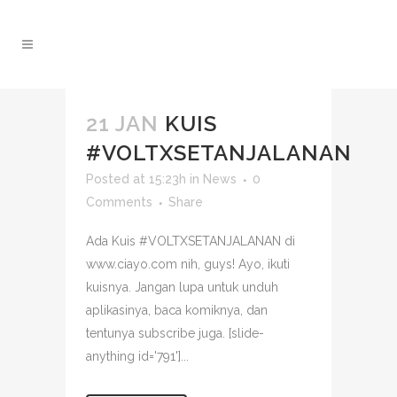
21 JAN
KUIS
#VOLTXSETANJALANAN
Posted at 15:23h
in
News
0
Comments
Share
Ada Kuis #VOLTXSETANJALANAN di
www.ciayo.com nih, guys! Ayo, ikuti
kuisnya. Jangan lupa untuk unduh
aplikasinya, baca komiknya, dan
tentunya subscribe juga. [slide-
anything id='791']...