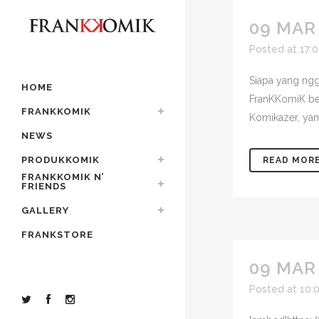
09 MAR
Posted at 17:
Siapa yang ngg
HOME
FranKKomiK be
FRANKKOMIK
Komikazer, yang
NEWS
PRODUKKOMIK
READ MOR
FRANKKOMIK N’
FRIENDS
GALLERY
FRANKSTORE
09 MAR
Posted at 10: