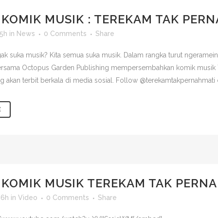
KOMIK MUSIK : TEREKAM TAK PERN
05h
in
News
0 Comments
Share
ak suka musik? Kita semua suka musik. Dalam rangka turut ngeramein 
rsama Octopus Garden Publishing mempersembahkan komik musik T
 akan terbit berkala di media sosial. Follow @terekamtakpernahmati di
E
KOMIK MUSIK TEREKAM TAK PERNA
06h
in
Video
0 Comments
Share