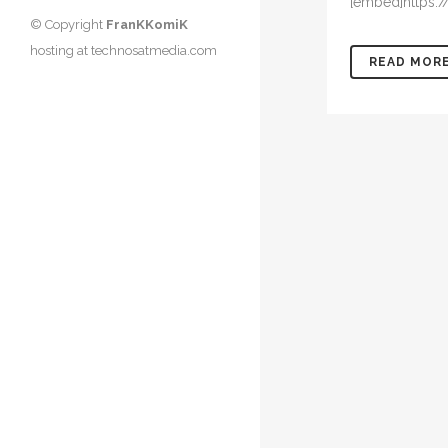
[embed]https:
© Copyright
FranKKomiK
hosting at
technosatmedia.com
READ MOR