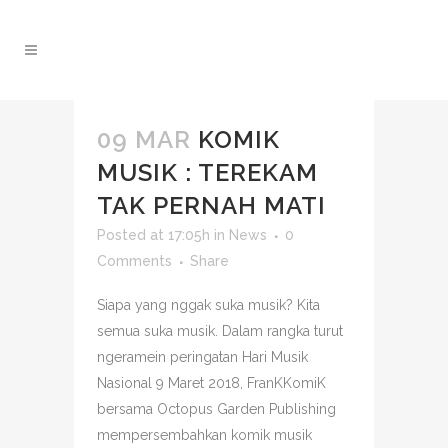
09 MAR
KOMIK
MUSIK : TEREKAM
TAK PERNAH MATI
Posted at 17:05h
in
News
0
Comments
Share
Siapa yang nggak suka musik? Kita
semua suka musik. Dalam rangka turut
ngeramein peringatan Hari Musik
Nasional 9 Maret 2018, FranKKomiK
bersama Octopus Garden Publishing
mempersembahkan komik musik