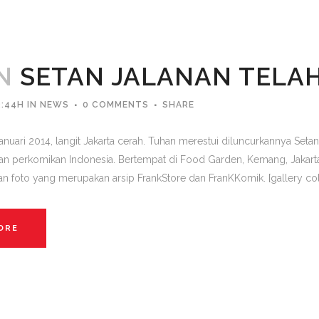
N
SETAN JALANAN TELA
3:44H
IN
NEWS
0 COMMENTS
SHARE
Januari 2014, langit Jakarta cerah. Tuhan merestui diluncurkannya Set
an perkomikan Indonesia. Bertempat di Food Garden, Kemang, Jakarta,
n foto yang merupakan arsip FrankStore dan FranKKomik. [gallery col
ORE