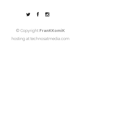
© Copyright
FranKKomiK
hosting at
technosatmedia.com