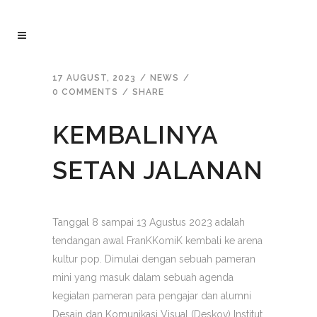
17 AUGUST, 2023
NEWS
0 COMMENTS
SHARE
KEMBALINYA
SETAN JALANAN
Tanggal 8 sampai 13 Agustus 2023 adalah
tendangan awal FranKKomiK kembali ke arena
kultur pop. Dimulai dengan sebuah pameran
mini yang masuk dalam sebuah agenda
kegiatan pameran para pengajar dan alumni
Desain dan Komunikasi Visual (Deskov) Institut