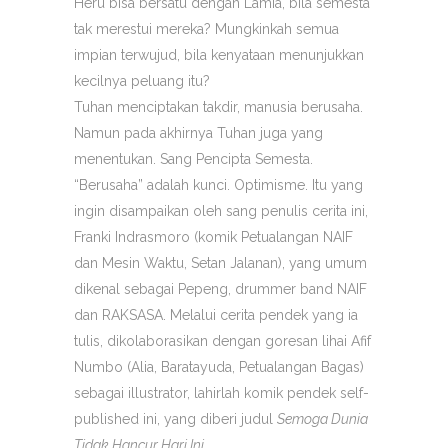
Heru bisa bersatu dengan Lamia, bila semesta
tak merestui mereka? Mungkinkah semua
impian terwujud, bila kenyataan menunjukkan
kecilnya peluang itu?
Tuhan menciptakan takdir, manusia berusaha.
Namun pada akhirnya Tuhan juga yang
menentukan. Sang Pencipta Semesta.
“Berusaha” adalah kunci. Optimisme. Itu yang
ingin disampaikan oleh sang penulis cerita ini,
Franki Indrasmoro (komik Petualangan NAIF
dan Mesin Waktu, Setan Jalanan), yang umum
dikenal sebagai Pepeng, drummer band NAIF
dan RAKSASA. Melalui cerita pendek yang ia
tulis, dikolaborasikan dengan goresan lihai Afif
Numbo (Alia, Baratayuda, Petualangan Bagas)
sebagai illustrator, lahirlah komik pendek self-
published ini, yang diberi judul
Semoga Dunia
Tidak Hancur Hari Ini
.