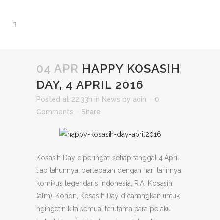
04 APR
HAPPY KOSASIH
DAY, 4 APRIL 2016
Posted at 22:33h
in
News
by
adin
0
Comments
Share
Kosasih Day diperingati setiap tanggal 4 April
tiap tahunnya, bertepatan dengan hari lahirnya
komikus legendaris Indonesia, R.A. Kosasih
(alm). Konon, Kosasih Day dicanangkan untuk
ngingetin kita semua, terutama para pelaku